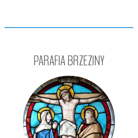
Wtedy Piotr rzekł do Jezusa: «Panie, dobrze, że
tu jesteśmy; jeśli chcesz, postawię tu trzy
namioty: jeden dla Ciebie, jeden dla Mojżesza i
jeden dla Eliasza».
Gdy on jeszcze mówił, oto obłok świetlany
osłonił ich, a z obłoku odezwał się głos: «To jest
PARAFIA
BRZEZINY
mój Syn umiłowany, w którym mam
upodobanie, Jego słuchajcie!» Uczniowie,
słysząc to, upadli na twarz i bardzo się zlękli.
A Jezus zbliżył się do nich, dotknął ich i rzekł:
«Wstańcie, nie lękajcie się!» Gdy podnieśli oczy,
nikogo nie widzieli, tylko samego Jezusa.
A gdy schodzili z góry, Jezus przykazał im,
mówiąc: «Nie opowiadajcie nikomu o tym
widzeniu, aż Syn Człowieczy
zmartwychwstanie».