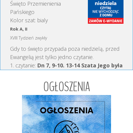
Święto Przemienienia
Pańskiego
Kolor szat: bialy
Rok A, II
XVIII Tydzień zwykły
Gdy to święto przypada poza niedzielą, przed
Ewangelią jest tylko jedno czytanie.
1. czytanie:
Dn 7, 9-10. 13-14 Szata Jego była
biała jak śnieg
OGŁOSZENIA
Psalm:
Ps 97 (96), 1-2. 5-6. 9 (R.: por. 1a i 9a)
Pan Bóg króluje ponad całą ziemią
2. czytanie:
2 P 1, 16-19 Słyszeliśmy, jak ten
głos doszedł z nieba
Aklamacja:
Mt 17, 5c
Ewangelia:
Mt 17, 1-9 Twarz Jego zajaśniała
jak słońce