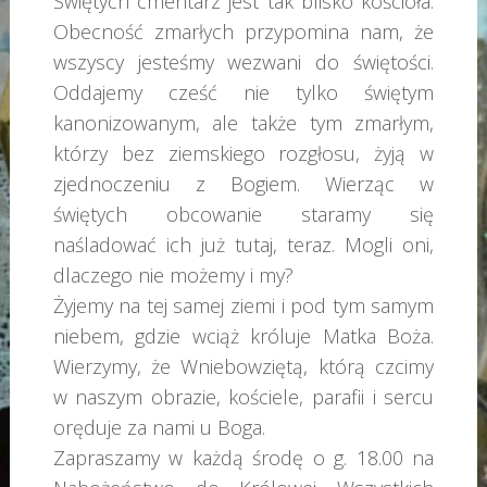
Świętych cmentarz jest tak blisko kościoła.
Obecność zmarłych przypomina nam, że
wszyscy jesteśmy wezwani do świętości.
Oddajemy cześć nie tylko świętym
kanonizowanym, ale także tym zmarłym,
którzy bez ziemskiego rozgłosu, żyją w
zjednoczeniu z Bogiem. Wierząc w
świętych obcowanie staramy się
naśladować ich już tutaj, teraz. Mogli oni,
dlaczego nie możemy i my?
Żyjemy na tej samej ziemi i pod tym samym
niebem, gdzie wciąż króluje Matka Boża.
Wierzymy, że Wniebowziętą, którą czcimy
w naszym obrazie, kościele, parafii i sercu
oręduje za nami u Boga.
Zapraszamy w każdą środę o g. 18.00 na