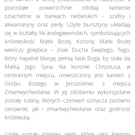
pozostałe powierzchnie zdobią kamienie
szlachetne w barwach niebieskich – szafiry i
akwamaryny oraz perły. Użyte bursztyny układają
się w kształty lilii andegaweńskich, symbolizujących
królewskość Matki Bożej. Koronę Matki Bożej
wieńczy gołębica – znak Ducha Świętego, Tego,
który napełnił Maryję pełnią łaski Boga, by stała się
Matką Jego Syna. Na koronie Chrystusa, w
centralnym miejscu, umieszczony jest kamień z
Grobu Bożego w Jerozolimie, z miejsca
Zmartwychwstania. W jej zdobieniu wykorzystane
zostały rubiny, których czerwień oznacza zarówno
cierpienie, jak i zmartwychwstanie oraz godność
królewską.
Użyte zostały również perły, które, jako klejnoty