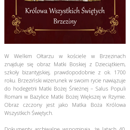
W Wielkim Ołtarzu w kościele w Brzezinach
znajduje się obraz Matki Boskiej z Dzieciątkiem,
szkoły bizantyjskiej, prawdopodobnie z ok. 1700
roku. Brzeziński wizerunek w swoim rycie nawiązuje
do hodegetrii Matki Bożej Śnieżnej – Salus Populi
Romani w Bazylice Matki Bożej Większej w Rzymie.
Obraz czczony jest jako Matka Boża Królowa
Wszystkich Świętych.
Dokumenty archiwalne wspominają, że latach 40.