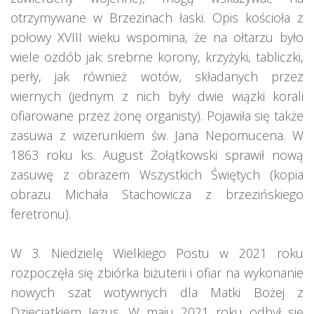
otrzymywane w Brzezinach łaski. Opis kościoła z
połowy XVIII wieku wspomina, że na ołtarzu było
wiele ozdób jak: srebrne korony, krzyżyki, tabliczki,
perły, jak również wotów, składanych przez
wiernych (jednym z nich były dwie wiązki korali
ofiarowane przez żonę organisty). Pojawiła się także
zasuwa z wizerunkiem św. Jana Nepomucena. W
1863 roku ks. August Żołątkowski sprawił nową
zasuwę z obrazem Wszystkich Świętych (kopia
obrazu Michała Stachowicza z brzezińskiego
feretronu).
W 3. Niedzielę Wielkiego Postu w 2021 roku
rozpoczęła się zbiórka biżuterii i ofiar na wykonanie
nowych szat wotywnych dla Matki Bożej z
Dzieciątkiem Jezus. W maju 2021 roku odbył się