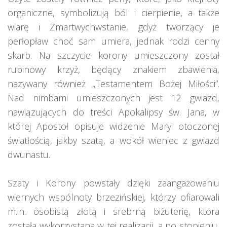
organiczne, symbolizują ból i cierpienie, a także
wiarę i Zmartwychwstanie, gdyż tworzący je
perłopław choć sam umiera, jednak rodzi cenny
skarb. Na szczycie korony umieszczony został
rubinowy krzyż, będący znakiem zbawienia,
nazywany również „Testamentem Bożej Miłości”.
Nad nimbami umieszczonych jest 12 gwiazd,
nawiązujących do treści Apokalipsy św. Jana, w
której Apostoł opisuje widzenie Maryi otoczonej
światłością, jakby szatą, a wokół wieniec z gwiazd
dwunastu.
Szaty i Korony powstały dzięki zaangażowaniu
wiernych wspólnoty brzezińskiej, którzy ofiarowali
m.in. osobistą złotą i srebrną biżuterię, która
została wykorzystana w tej realizacji, a po stopieniu,