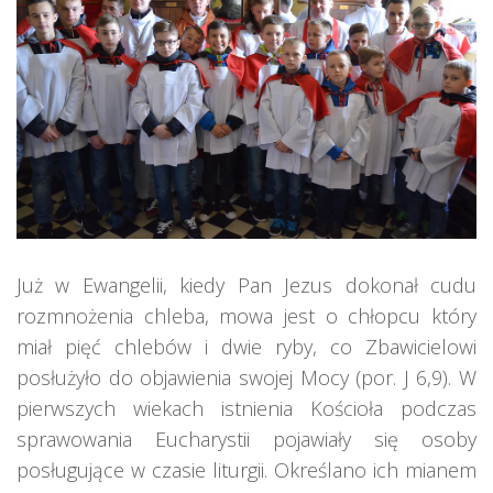
Już w Ewangelii, kiedy Pan Jezus dokonał cudu
rozmnożenia chleba, mowa jest o chłopcu który
miał pięć chlebów i dwie ryby, co Zbawicielowi
posłużyło do objawienia swojej Mocy (por. J 6,9). W
pierwszych wiekach istnienia Kościoła podczas
sprawowania Eucharystii pojawiały się osoby
posługujące w czasie liturgii. Określano ich mianem