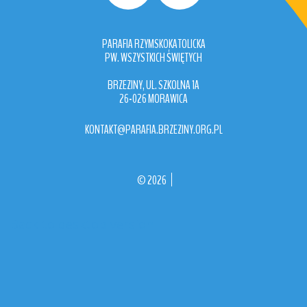
PARAFIA RZYMSKOKATOLICKA
PW. WSZYSTKICH ŚWIĘTYCH
BRZEZINY, UL. SZKOLNA 1A
26-026 MORAWICA
KONTAKT@PARAFIA.BRZEZINY.ORG.PL
©
2026
Back to desktop version
More
Medical Joomla Themes at
TemplateMonster.com