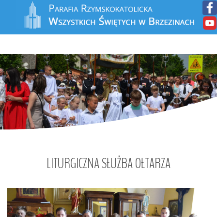
LITURGICZNA
SŁUŻBA
OŁTARZA