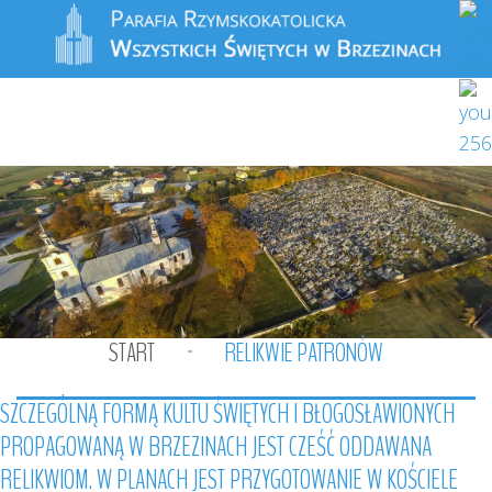
START
RELIKWIE PATRONÓW
SZCZEGÓLNĄ
FORMĄ
KULTU
ŚWIĘTYCH
I
BŁOGOSŁAWIONYCH
PROPAGOWANĄ
W
BRZEZINACH
JEST
CZEŚĆ
ODDAWANA
RELIKWIOM.
W
PLANACH
JEST
PRZYGOTOWANIE
W
KOŚCIELE