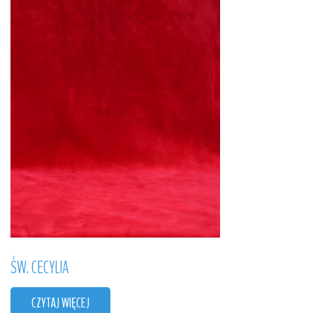
ŚW.
CECYLIA
CZYTAJ WIĘCEJ