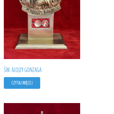
ŚW.
ALOJZY
GONZAGA
CZYTAJ WIĘCEJ