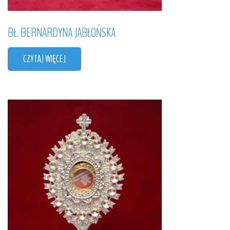
BŁ.
BERNARDYNA
JABŁOŃSKA
CZYTAJ WIĘCEJ