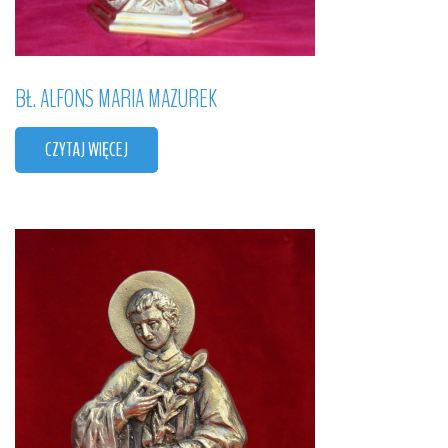
BŁ.
ALFONS
MARIA
MAZUREK
CZYTAJ WIĘCEJ