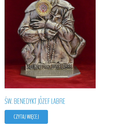
ŚW.
BENEDYKT
JÓZEF
LABRE
CZYTAJ WIĘCEJ