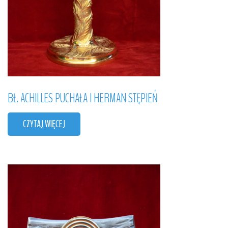
BŁ.
ACHILLES
PUCHAŁA
I
HERMAN
STĘPIEŃ
CZYTAJ WIĘCEJ