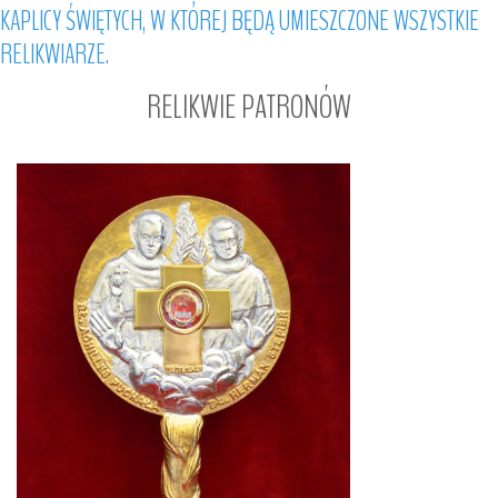
KAPLICY
ŚWIĘTYCH,
W
KTÓREJ
BĘDĄ
UMIESZCZONE
WSZYSTKIE
RELIKWIARZE.
RELIKWIE
PATRONÓW