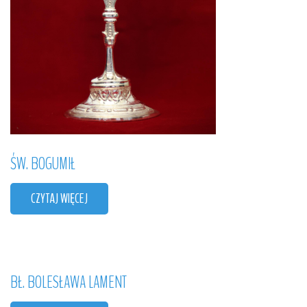
ŚW.
BOGUMIŁ
CZYTAJ WIĘCEJ
BŁ.
BOLESŁAWA
LAMENT